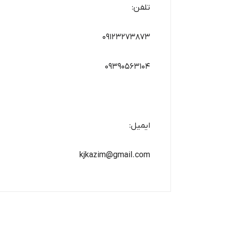
تلفن:
09123273873
09390563104
ایمیل:
kjkazim@gmail.com