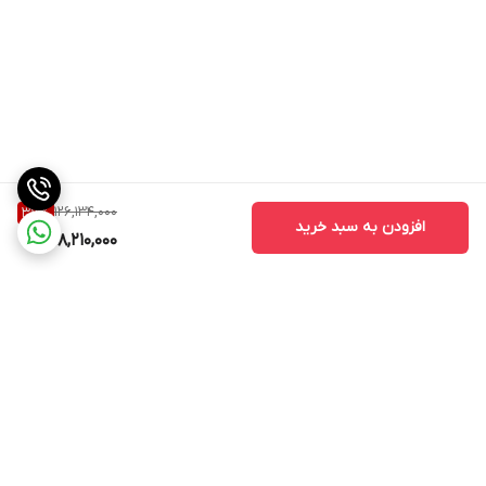
ندارد
سیستم کاپوچینوساز
دارد
مخزن شیر
ندارد
قابلیت تولید کف شیر
دارد
126,134,000
37
%
افزودن به سبد خرید
78,210,000
نازل بخار
دارد
قابلیت تنظیم میزان بخار
ندارد
قابلیت تنظیم ارتفاع خروجی
دارد
ارتفاع خروجی قهوه
برگشت به بالا