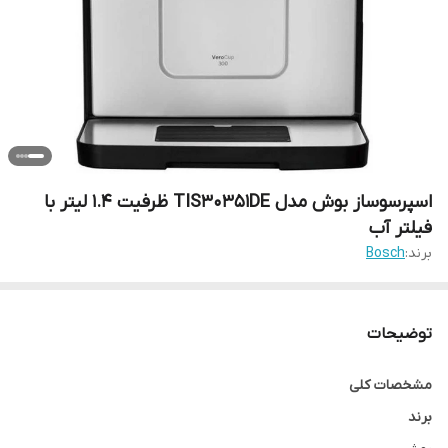
اسپرسوساز بوش مدل TIS30351DE ظرفیت ۱.۴ لیتر با
فیلتر آب
برند:
Bosch
توضیحات
مشخصات کلی
برند