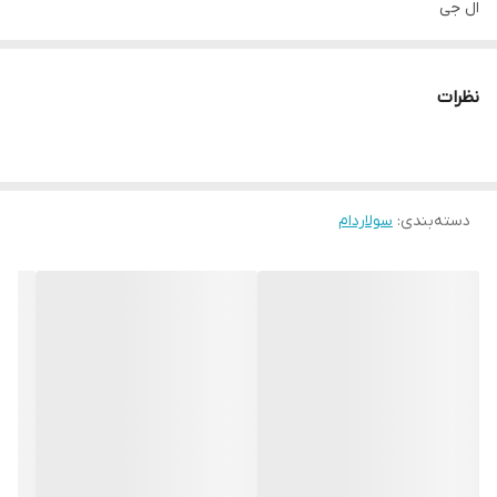
ال جی
رنگ
سفید
نظرات
کشور سازنده
چین
نوع دستگاه
سولاردام
دسته‌بندی
:
سولاردام
سری
سولاردام
ظرفیت فر
38 لیتر
سیستم گرمایشی
پخت نوری (Lightwave) – هیتر ذغالی – سیستم مگاهیتینگ (گریل از
بالا و پایین)