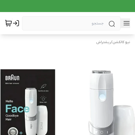
نیو کالکشن
/
ریشتراش