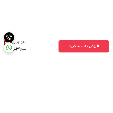
8,262,540
39
%
افزودن به سبد خرید
5,039,100
برگشت به بالا