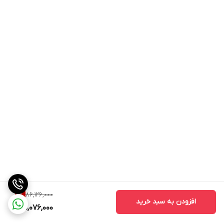
86,126,000
1
%
افزودن به سبد خرید
85,076,000