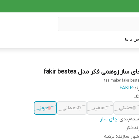
س با ما
ی ساز زوهمی فکر مدل fakir bestea
tea maker fakir best
ند:
FAKIR
نگ
مشکی
سفید
بادمجانی
قرمز
ته‌بندی
:
چای ساز
ند
:
فکر
ور سازنده
:
ترکیه