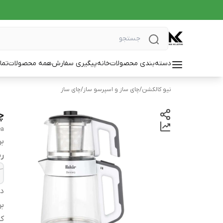
دسته‌بندی محصولات
خانه
پیگیری سفارش
همه محصولات
تما
نیو کالکشن
/
چای ساز و اسپرسو ساز
/
چای ساز
چا
ea
بر
ر
دس
بر
کش