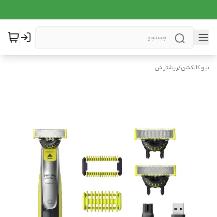
نیو کالکشن
/
ریشتراش