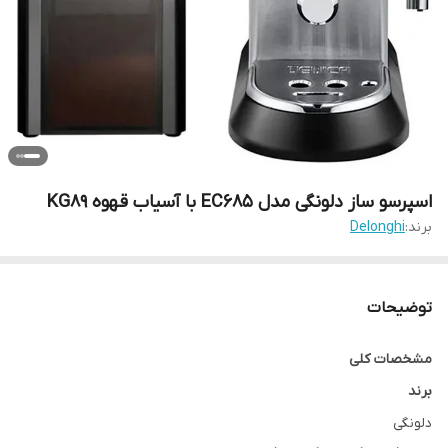
اسپرسو ساز دلونگی مدل EC685 با آسیاب قهوه KG89
برند:
Delonghi
توضیحات
مشخصات کلی
برند
دلونگی