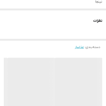
نینجا
مدل
QX401
نظرات
رنگ
مشکی
نوع محصول
دسته‌بندی
:
غذاساز
غذاساز و مخلوط کن چند کاره
توان
800 وات با موتور BLDC
تنظیم سرعت
10 سرعت قابل تنظیم + برنامه های از پیش تعیین‌ شده
تکنولوژی BlendSense
تشخیص خودکار مواد و تنظیم هوشمند سرعت و زمان
فناوری StealthShield