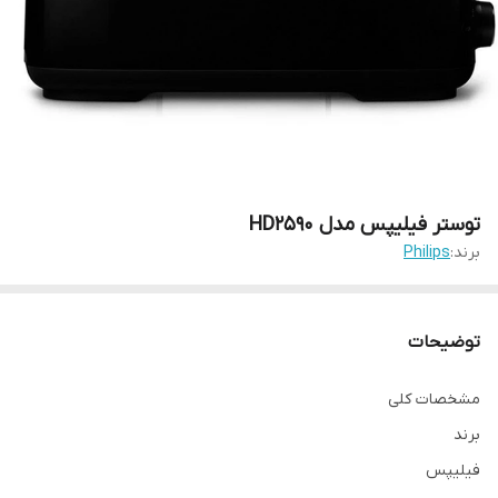
توستر فیلیپس مدل HD2590
برند:
Philips
توضیحات
مشخصات کلی
برند
فیلیپس