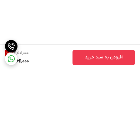
دارد
پایه ضد لغزش
دارد
بدنه عایق سرد
دارد
جنس بدنه
12,501,000
7
%
افزودن به سبد خرید
11,611,000
پلاستیک
محفظه برای جمع كردن سیم برق
دارد
نمایشگر
ندارد
نشانگر روشن بودن دستگاه
ندارد
برگشت به بالا
طول سیم برق