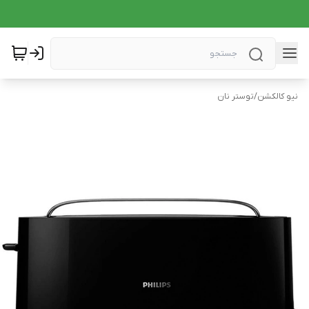
نیو کالکشن
/
توستر نان