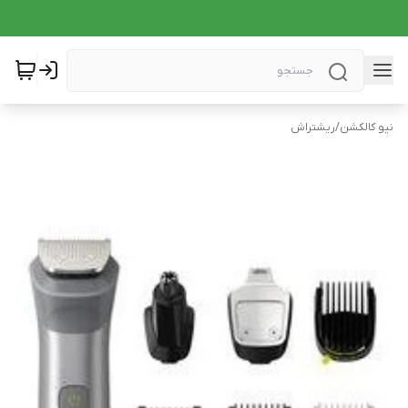
نیو کالکشن
/
ریشتراش