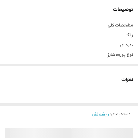
توضیحات
مشخصات کلی
رنگ
نقره ای
نوع پورت شارژ
USB
ابعاد
نظرات
15.5x3x2.5 سانتی‌متر
طراحی بدنه
ارگونومیک
نوع شانه
دسته‌بندی
:
ریشتراش
قابل تنظیم دستی
نحوه اصلاح