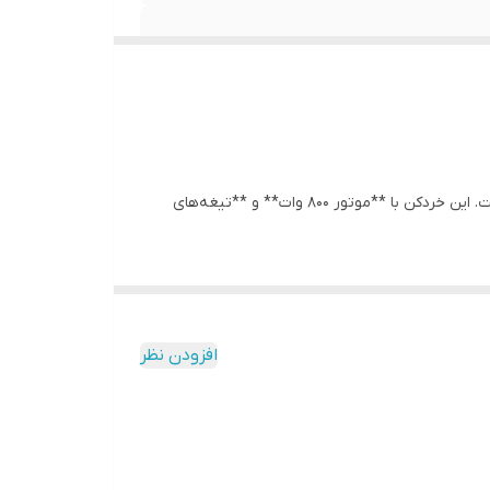
خردکن **Kenwood CHP62.700SI** یک دستگاه قدرتمند و کاربردی است که برای خرد کردن و آسیاب کردن مواد غذایی طراحی شده است. این خردکن با **موتور 800 وات** و **تیغه‌های
مواد در حین خرد کردن را فراهم می‌کند. این دستگاه با **سیستم
افزودن نظر