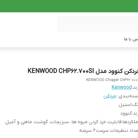
س با ما
دکن کنوود مدل KENWOOD CHP62.700SI
KENWOOD Chopper CHP62.700
ند:
Kenwood
ته‌بندی
:
خردکن
نگ
:
استیل
ند
:
کنوود
لکردها
:
قابلیت خرد کردن میوه ها، سبزیجات، گوشت، ماهی و آجیل
داد تنظیمات سرعت
:
2 سرعته