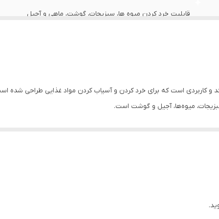
تفاع
:
331 میلیمتر
قابلیت خرد کردن میوه ها، سبزیجات، گوشت، ماهی و آجیل
رد
:
دارد
2 سرعته
چین
استیل ضدزنگ
زیجات، میوه‌ها، آجیل و گوشت است.
ندارد
Kenwood ** دارای **ظرف 2 لیتر** با طراحی مقاوم و **پوشش شفاف** است که امکان مشاهده وضعیت 
ندارد
ردهای ساده و کاربرپسند**، به راحتی قابل استفاده است.
فرآیندهای آماده‌سازی غذا در آشپزخانه است.
ندارد
500 وات
تیغه 4 پره
ید.