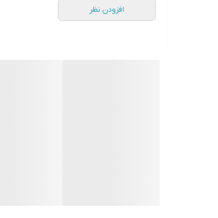
جنس تیغه ها
افزودن نظر
ظرفیت خردکن
پایه لاستیکی برای ثبات بیشتر دستگاه
وزن
عمق
عرض
لوازم جانبی
محفظه برای جمع كردن سیم برق
نوع کنترل
ارتفاع