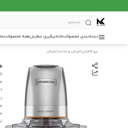
دسته‌بندی محصولات
خانه
پیگیری سفارش
همه محصولات
تما
نیو کالکشن
/
خردکن و غذاساز
/
خردکن
خر
SI
بر
دس
ر
بر
عم
تع