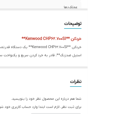
ار
عملکردها
دا
تعداد تنظیمات سرعت
توضیحات
کشور سازنده
خردکن **Kenwood CHP62.700SI**
جنس ظرف خردکن
استیل ضدزنگ**، قادر به خرد کردن سریع و یکنواخت سب
عملکرد توربو
**CHP62.700SI
چرخش دو طرفه
قفل ایمنی** برای جلوگیری از استفاده نادرست و **عملک
با **طراحی جمع‌وجور** و **قطعات قابل شستشو در ماشین ظرفشویی**، **Kenwood CHP62.700SI** انتخابی عالی برای تسهیل 
عملکرد پالس
نظرات
توان مصرفی
شما هم درباره این محصول نظر خود را بنویسید.
نوع تیغه ها
برای ثبت نظر، لازم است ابتدا وارد حساب کاربری خود شو