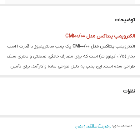
کشور سازنده
ایران
توضیحات
توان
1 اسب (0.75 کیلووات)
الکتروپمپ پنتاکس مدل CM100/00
حداکثر ارتفاع پمپاژ
33 متر
الکتروپمپ
پنتاکس مدل CM100/00
یک پمپ سانتریفیوژ با قدرت 1 اسب
سری
بشقابی
بخار (0.75 کیلووات) است که برای مصارف خانگی، صنعتی و تجاری سبک
طراحی شده است. این پمپ به دلیل طراحی ساده و کارآمد، برای تأمین
حداقل ارتفاع پمپاژ
25 متر
آب در سیستم‌های مختلفی که نیاز به پمپاژ آب با فشار متوسط دارند،
حداکـثر آبدهی
90 لیتر در دقیقه
بسیار مناسب است.
نظرات
ویژگی‌های اصلی:
حداقل آبدهی
20 لیتر در دقیقه
قدرت:
1 اسب بخار (0.75 کیلووات)
نوع سیال
آب
نوع:
تک فاز
دسته‌بندی
:
پمپ آب الکتروپمپ
جنس بدنه:
چدن مقاوم
تعداد فاز
تک فاز
پروانه:
برنجی