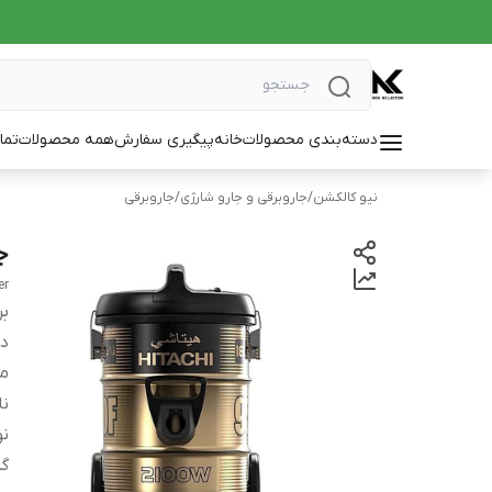
دسته‌بندی محصولات
خانه
پیگیری سفارش
همه محصولات
تما
نیو کالکشن
/
جاروبرقی و جارو شارژی
/
جاروبرقی
جا
er
بر
دس
م
نا
نو
گر