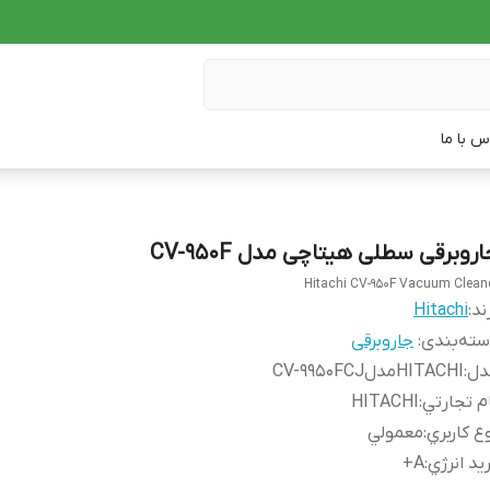
س با ما
روبرقی سطلی هیتاچی مدل CV-950F
Hitachi CV-950F Vacuum Clean
ند:
Hitachi
ته‌بندی
:
جاروبرقی
دل
:
HITACHIمدلCV-9950FCJ
م تجارتي
:
HITACHI
ع كاربري
:
معمولي
يد انرژي
:
A+