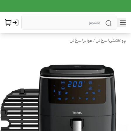
نیو کالکشن
/
سرخ کن / هوا پز
/
سرخ کن