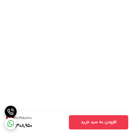
خاموش شدن
دارد
خودکار
سایر مشخصات
۲ برابر سریع تر از پخت در فر / تعادل کامل
کنترل دما و جریان هوای گرم برای ایجاد نتایج
ترد و طلایی با مصرف روغن کم یا حتی بدون
اضافه کردن روغن / سیستم بخارپز در ۸۵
دقیقه؛ با حفظ خواص و ویتامین های مواد
غذایی
عاری از BPA در
بله
بخش های
پلاستیکی در تماس
با مواد غذایی
قابلیت گرم
ندارد
نگهدارنده
30,315,780
3
%
افزودن به سبد خرید
29,308,950
کانوکشن یا فن
دارد