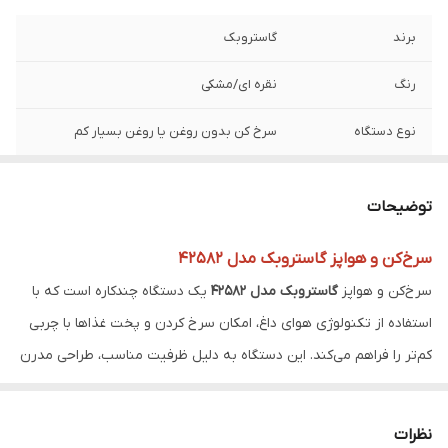
برند
گاستروبک
رنگ
نقره ای/مشکی
نوع دستگاه
سرخ کن بدون روغن یا روغن بسیار کم
توان
1300 وات
توضیحات
عملکردها
سرخ کردن، پختن، برشته و کباب کردن یخ
زدایی و خشک کردن
سرخ‌کن و هواپز گاستروبک مدل 42582
سرخ‌کن و هواپز
گاستروبک مدل 42582
یک دستگاه چندکاره است که با
تعداد برنامه ها
8 برنامه
استفاده از تکنولوژی هوای داغ، امکان سرخ کردن و پخت غذاها با چربی
انواع برنامه ها
سیب زمینی سرخ شده، تکه های بال یا ران مرغ
کم‌تر را فراهم می‌کند. این دستگاه به دلیل ظرفیت مناسب، طراحی مدرن
سوخاری، ماهی، بیفتک و استیک گوشت کتلت،
کیک و میوه های خشک و چیبسی
و کاربری آسان برای استفاده روزانه در آشپزخانه بسیار مناسب است.
ویژگی‌های کلیدی گاستروبک مدل 42582:
ظرفیت
۳.۷ لیتر واقعی یک مرغ کامل یک کیلوگرم
نظرات