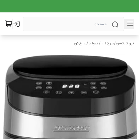
نیو کالکشن
/
سرخ کن / هوا پز
/
سرخ کن