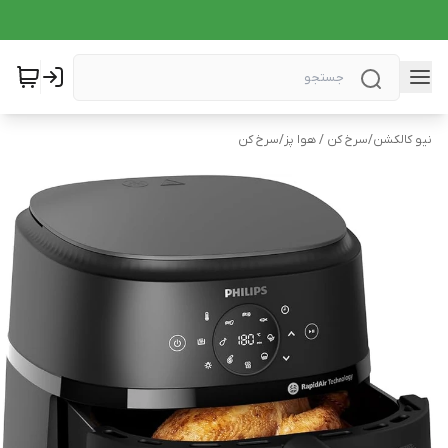
نیو کالکشن
/
سرخ کن / هوا پز
/
سرخ کن