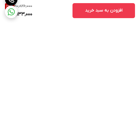
20,826,000
22
%
افزودن به سبد خرید
16,133,000
برگشت به بالا
سریعترین روش های ارسال
پشتیبانی 9 صبح تا 9 شب