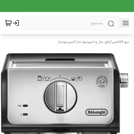
نیو کالکشن
/
چای ساز و اسپرسو ساز
/
اسپرسوساز