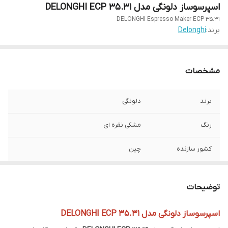
اسپرسوساز دلونگی مدل DELONGHI ECP 35.31
DELONGHI Espresso Maker ECP 35.31
برند:
Delonghi
مشخصات
برند
دلونگی
رنگ
مشکی نقره‌ ای
کشور سازنده
چین
نوع دستگاه
اسپرسوساز دستی
توضیحات
توان مصرفی
1100 وات
اسپرسوساز دلونگی مدل DELONGHI ECP 35.31
میزان فشار بخار
15 بار