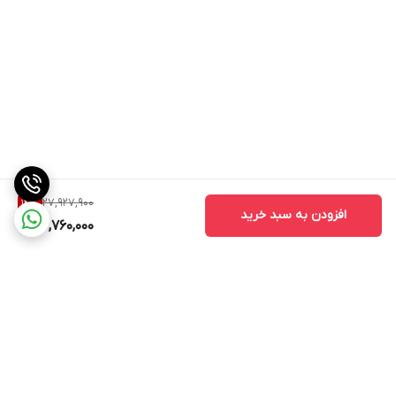
27,927,900
14
%
افزودن به سبد خرید
23,760,000