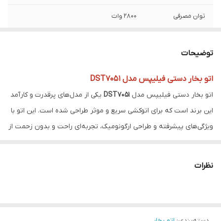
توان مصرفی
۲۸۰۰ وات
بخاردهی مداوم
۵۰ گرم در دقیقه
توضیحات
بخاردهی لحظه ای
۲۵۰ گرم
اتو بخار دستی فیلیپس مدل DST7051
ظرفیت مخزن آب
۳۰۰ میلی لیتر
اتو بخار دستی فیلیپس مدل
DST7051
یکی از مدل‌های پرقدرت و کارآمد
پخش عمودی بخار
دارد
این برند است که برای اتوکشی سریع و موثر طراحی شده است. این اتو با
ویژگی‌های پیشرفته و طراحی ارگونومیک، تجربه‌ای راحت و بدون زحمت از
قابلیت کنترل دما
دارد
اتوکشی را فراهم می‌کند.
حالت ECO
ندارد
ویژگی‌های کلیدی اتو بخار دستی فیلیپس مدل DST7051:
نظرات
توان مصرفی
: ۲۴۰۰ وات، که موجب گرم شدن سریع و تولید بخار قوی
سیستم ضد چکه
دارد
می‌شود.
قابلیت
دارد
بخاردهی مداوم
: حدود ۵۰ گرم در دقیقه، که برای اتوکشی یکنواخت و
SteamOnDemand
دسته‌بندی
:
اتو بخار