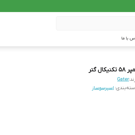
س با ما
 ۵۸ تکنیکال گتر
ند:
Gater
ته‌بندی
:
اسپرسوساز