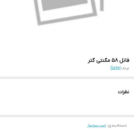
فانل 58 مگنتی گتر
برند:
Gater
نظرات
دسته‌بندی
:
اسپرسوساز