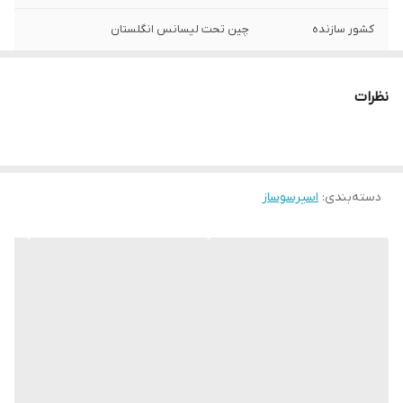
کشور سازنده
چین تحت لیسانس انگلستان
نوع دستگاه
نسپرسو ساز
نظرات
توان مصرفی
1500 وات
19 بار
19 بار
دسته‌بندی
:
اسپرسوساز
قابل استفاده از
کپسول قهوه
نوشیدنی های قابل
اسپرسو, ریسترتو, کاپوچینو, کافه لاته, لاته
تهیه
ماکیاتو, لانگو
ظرفیت مخزن آب
1.5 لیتر
دارد
دارد
مخزن پودر قهوه
ندارد