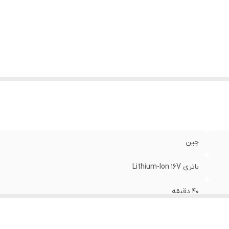
بلیت
قابلیت شارژ شدن سریع در 5 دقیقه بدنه پلاستیک و آلومی
ا
:
استفاده بصورت دستی دارای پنل LED در جلوی پارویی
مکش هوشمند فیلتر بهداشتی قابل شستشوی مناسب برای جمع 
موی پت دارای نازل برای درزها و گوشه‌ها
زن
:
3.6 کیلوگرم
چین
باتری Lithium-Ion 16V
40 دقیقه
700W