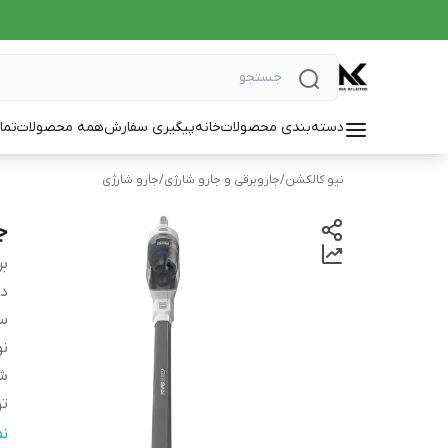
دسته‌بندی محصولات
خانه
پیگیری سفارش
همه محصولات
تما
نیو کالکشن
/
جاروبرقی و جارو شارژی
/
جارو شارژی
جا
بر
دس
س
نو
ش
تو
بد
ن