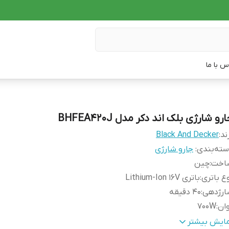
س با ما
رو شارژی بلک اند دکر مدل BHFEA420J
ند:
Black And Decker
ته‌بندی
:
جارو شارژی
اخت
:
چین
ع باتری
:
باتری Lithium-Ion 16V
ارژدهی
:
40 دقیقه
ان
:
700W
نه
:
پلاستیک و آلومینیوم
مایش بیشتر