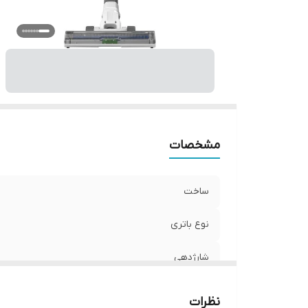
قا
ه
و
مشخصات
ساخت
نوع باتری
شارژدهی
توان
نظرات