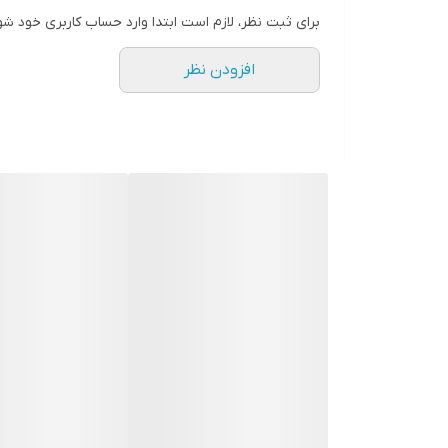
این دستگاه بصورت دستی نیز قابل استفاده بوده تا نظافت
نشانگر شارژ باتری کم
برای ثبت نظر، لازم است ابتدا وارد حساب کاربری خود شو
وجود دارد که به کاربردهای این دستگاه افزوده است.
دسته بلند
افزودن نظر
نشانگر پر بودن مخزن
امکان جداشدن از بدنه
سری قابل تعویض
محدوده میزان شارژدهی باتری