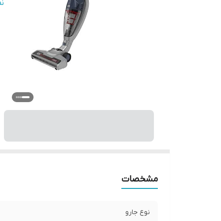
ول
ن
مد
می
فی
با
گن
نش
دس
نش
ام
س
مح
مشخصات
نوع جارو