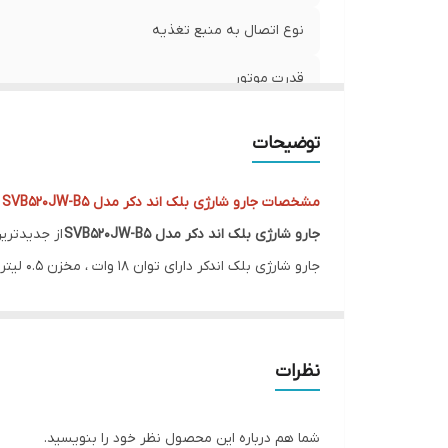
نوع اتصال به منبع تغذیه
قدرت موتور
نوع باتری
توضیحات
ولتاژ باتری
مشخصات جارو شارژی بلک اند دکر مدل SVB520JW-B5
مدت زمان مورد نیاز برای شارژ کامل دستگاه
جارو شارژی بلک اند دکر مدل SVB520JW-B5
از جدیدترین مدل‌ها
میزان شارژدهی باتری
فیلتر قابل شست و شو
جارو شارژی بلک اند دکر دارای فیلتر بهداشتی و قابل ش
باتری لیتیومی
نظرات
جارو شارژ
گنجایش مخزن جارو برقی
و کمر خواهد شد.
شما هم درباره این محصول نظر خود را بنویسید.