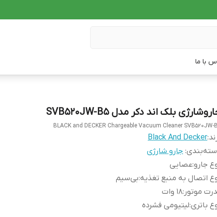
س با ما
روشارژی بلک اند دکر مدل SVB520JW-B5
BLACK and DECKER Chargeable Vacuum Cleaner SVB520JW-
ند:
Black And Decker
ته‌بندی
:
جارو شارژی
ع جارو
:
عصایی
ع اتصال به منبع تغذیه
:
بی‌سیم
رت موتور
:
18 وات
ع باتری
:
لیتیومی فشرده