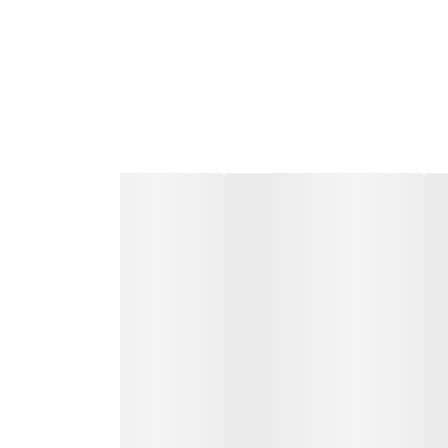
ژی دسته بلند، یک نازل برس دار و یک نازل درزگیر