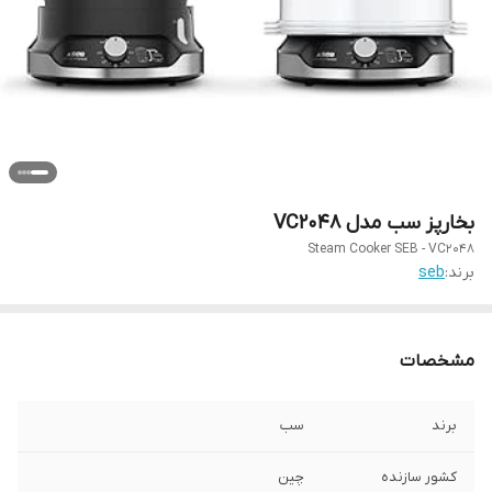
بخارپز سب مدل VC2048
Steam Cooker SEB - VC2048
برند:
seb
مشخصات
برند
سب
کشور سازنده
چین