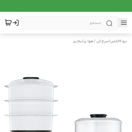
نیو کالکشن
/
سرخ کن / هوا پز
/
بخارپز