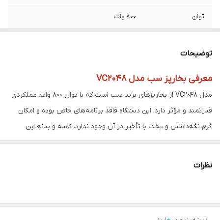
توان
800 وات
طبقات بخارپز
3 طبقه
توضیحات
ظرفیت کل
9 لیتر
معرفی بخارپز سب مدل VC2048
ظرفیت هر طبقه
3 لیتر
مدل VC2048 از بخارپزهای برند سب است که با توان 800 وات، عملکردی
تایمر
تا ۶۰ دقیقه
قدرتمند و مؤثر دارد. این دستگاه فاقد برنامه‌های خاص بوده و امکان
گرم نگه‌داشتن و پخت با تأخیر در آن وجود ندارد. کاسه و بدنه این
خاموش شدن
دارد
بخارپز از پلاستیک ساخته شده است. ظرفیت پخت برنج این دستگاه 1
خودکار
لیتر و ظرفیت مخزن آن 9 لیتر است.
نظرات
ذخیره سازی فوق
دارد
این بخارپز دارای 3 طبقه مجزا برای بخارپز کردن همزمان انواع مواد غذایی
فشرده
است و تایمری بین 10 تا 60 دقیقه دارد. همچنین، این دستگاه با داشتن
سطح آب قابل
دارد
سیستم خاموشی خودکار و پایه‌های لاستیکی برای افزایش ایمنی و ثبات
مشاهده