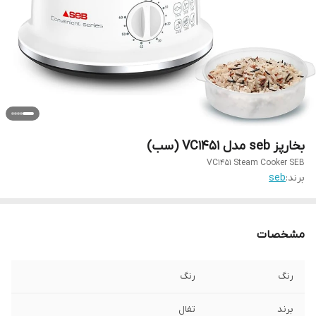
بخارپز seb مدل VC1451 (سب)
VC1451 Steam Cooker SEB
برند:
seb
مشخصات
رنگ
رنگ
برند
تفال