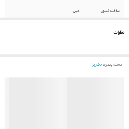
ساخت کشور
چین
نشانگر سطح آب
دارد
نظرات
توان مصرفی
۹۰۰ وات
قابلیت گرم
دارد
نگهدارنده
دسته‌بندی
:
بخارپز
قابلیت پر کردن آب
دارد
در حین استفاده
تایمر
۶۰ دقیقه ای
طبقات بخارپز
۲ طبقه
خاموش شدن
دارد
خودکار