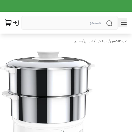
نیو کالکشن
/
سرخ کن / هوا پز
/
بخارپز