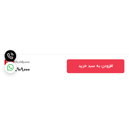
28,015,000
32
%
افزودن به سبد خرید
18,909,000
برگشت به بالا