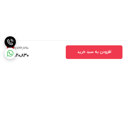
9,722,790
2
%
افزودن به سبد خرید
9,520,830
برگشت به بالا