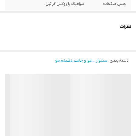
جنس صفحات
سرامیک با روکش کراتین
گستره دما
دارای 3 حالت: مراقبت – سرد – زیاد
نظرات
زمان گرم شدن
50 ثانیه
سیستم خاموشی
ندارد
خودکار
دسته‌بندی
:
سشوار ، اتو و حالت دهنده مو
تولید یون
دارد
صفحه نمایشگر
ندارد
تنظیم دما
دارد
سیم گردان
1.8 متر
سایر امکانات
قلاب برای آویزان کردن, دارای سری مخصوص
حجم دهنده, دارای هوای سرد, فناوری توزیع