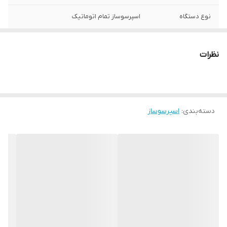
نوع دستگاه
اسپرسوساز تمام اتوماتیک
توان مصرفی
1450 وات
نظرات
سیستم دم آوری
سیستم گرمایش بلوک حرارتی
(Thermoblock)
میزان فشار بخار
19 بار
دسته‌بندی
:
اسپرسوساز
تعداد فنجان آماده
1-2 فنجان
سازی
نوشیدنی های قابل
آب‌جوش, آمریکانو سرد, اسپرسو, اسپرسو سرد,
تهیه
اسپرسو ماکیاتو, دوپیو, شیر داغ, شیر سرد, فلت
وایت, فلت وایت سرد, قهوه, قهوه سرد,
کاپوچینو سرد, کافه لاته, کافه لاته سرد,
کورتادو, لاته ماکیاتو سرد, لانگ
ظرفیت مخزن آب
1.8 لیتر