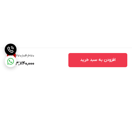
لیوان, نوار آزمایش برای سنجش سختی آب
مایع رسوب گیر
ندارد
سینی چکه گیر
دارد
جنس بدنه
پلاستیک و فلز
270,104,670
17
%
تنظیم اندازه آسیاب
دارد
افزودن به سبد خرید
223,740,000
فیلتر آب
دارد
تعداد نازل قهوه
2 عدد
خاموش شدن
دارد
خودکار
قابلیت شستشوی
دارد
برگشت به بالا
قطعات در ماشین
ظرفشویی