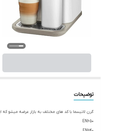
توضیحات
گرن لاتیسما با کد های مختلف به بازار عرضه میشو که ا
EN650
EN640