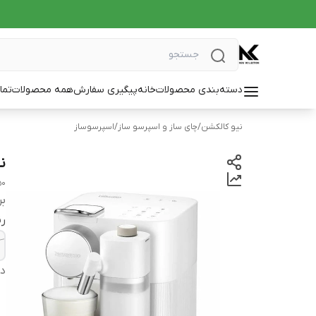
دسته‌بندی محصولات
خانه
پیگیری سفارش
همه محصولات
تما
نیو کالکشن
/
چای ساز و اسپرسو ساز
/
اسپرسوساز
نس
50
بر
ر
دس