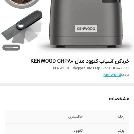
خردکن آسیاب کنوود مدل KENWOOD CHP80
KENWOOD Chopper Duo Prep 2-in-1 CHP80.000SI
برند:
Kenwood
مشخصات
رنگ
خاکستری
برند
کنوود