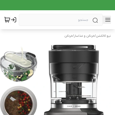
نیو کالکشن
/
خردکن و غذاساز
/
خردکن