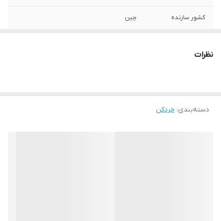
کشور سازنده
چین
عملکرد
آسیاب, خردکن
نظرات
تعداد تنظیمات
2 سرعته
سرعت
توان
800 وات
دسته‌بندی
:
خردکن
ظرفیت
500 میلی لیتر
عملکرد توربو
ندارد
چرخش دو طرفه
ندارد
عملکرد پالس
دارد
نوع تیغه
تیغه 2 پره, تیغه 4 پره