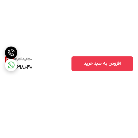
12,548,250
22
%
افزودن به سبد خرید
9,698,040
برگشت به بالا