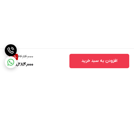
44,114,000
20
%
افزودن به سبد خرید
35,284,000
برگشت به بالا