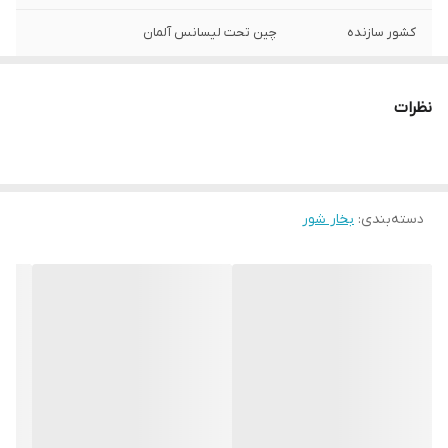
کشور سازنده
چین تحت لیسانس آلمان
نوع دستگاه
بخارشوی
نظرات
توان
1900 وات
میزان فشار بخار
3.5 بار
دسته‌بندی
:
بخار شور
بخار دهی مداوم
40 گرم بر دقیقه
حداکثر میزان
100 گرم
بخاردهی
مدت زمان داغ شدن
30 ثانیه
مکان های مورد
زمین – سینک – کاشی – پنجره – شیشه – هود
استفاده
– اجاق گاز – شکاف ها