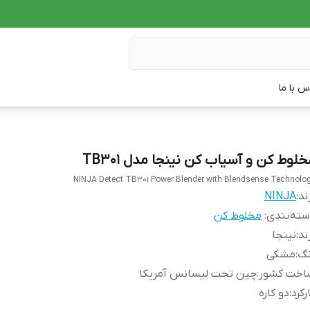
س با ما
خلوط کن و آسیاب کن نینجا مدل TB301
NINJA Detect TB301 Power Blender with Blendsense Technolo
ند:
NINJA
ته‌بندی
:
مخلوط کن
ند
:
نینجا
نگ
:
مشکی
اخت کشور
:
چین تحت لیسانس آمریکا
رکرد
:
دو کاره