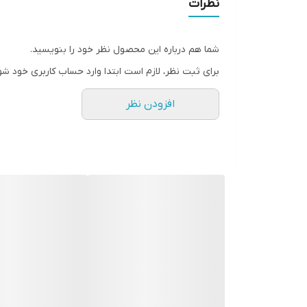
نظرات
اب
ج
قدرت موتور
و
شما هم درباره این محصول نظر خود را بنویسید.
عملکردها
برای ثبت نظر، لازم است ابتدا وارد حساب کاربری خود شو
تعداد تنظیمات سرعت
افزودن نظر
عملکرد پالس
برنامه ها
ظرفیت کارکرد پارچ مخلوط کن
تکنولوژی منحصر بفرد
نوع کنترل
لوازم جانبی