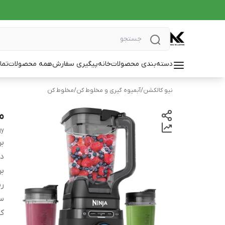
دسته‌بندی محصولات
خانه
پیگیری سفارش
همه محصولات
تما
نیو کالکشن
/
آبمیوه گیری و مخلوط کن
/
مخلوط کن
م
gy
بر
دس
بر
ر
س
کا