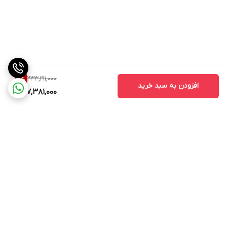
233,211,000
2
%
افزودن به سبد خرید
227,381,000
برگشت به بالا