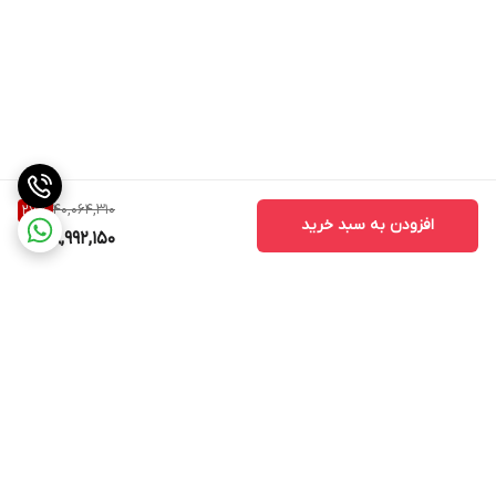
40,064,310
27
%
افزودن به سبد خرید
28,992,150
برگشت به بالا