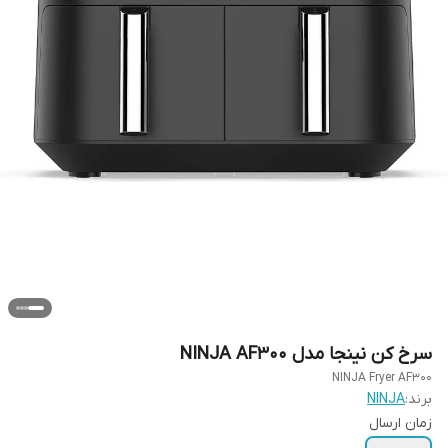
سرخ کن نینجا مدل NINJA AF300
NINJA Fryer AF300
برند:
NINJA
زمان ارسال