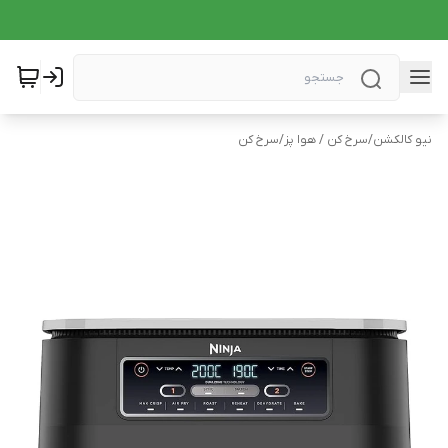
نیو کالکشن
/
سرخ کن / هوا پز
/
سرخ کن