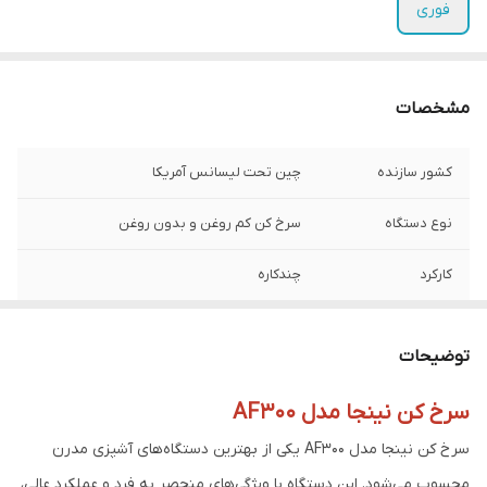
فوری
مشخصات
کشور سازنده
چین تحت لیسانس آمریکا
نوع دستگاه
سرخ کن کم روغن و بدون روغن
کارکرد
چندکاره
توان مصرفی
1670 وات
توضیحات
تعداد برنامه ها
6 برنامه
سرخ کن نینجا مدل AF300
برنامه ها
پختن (Bake), ترد کردن, خشک کردن میوه و
سرخ کن نینجا مدل AF300 یکی از بهترین دستگاه‌های آشپزی مدرن
سبزیجات, سرخ کردن بدون روغن یا با روغن
کم, کباب کردن, گرم کردن مجدد
محسوب می‌شود. این دستگاه با ویژگی‌های منحصر به فرد و عملکرد عالی،