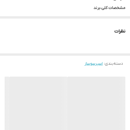
مشخصات کلی.برند
دلونگی
مشخصات کلی.کشور سازنده
نظرات
Italy
مشخصات فنی.نوع دستگاه
اسپرسوساز تمام اتوماتیک
دسته‌بندی
:
اسپرسوساز
مشخصات فنی.توان مصرفی
1450 وات
مشخصات فنی.میزان فشار بخار
19 بار
مشخصات فنی.سیستم دم آوری
سیستم گرمایش بلوک حرارتی (Thermoblock)
مشخصات فنی.نوشیدنی های قابل تهیه
آب‌جوش, آمریکانو سرد, اسپرسو, اسپرسو سرد, اسپرسو ماکیاتو, دوپیو,