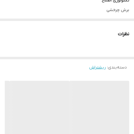
تکنولوژی اصلاح
برش چرخشی
جنس تیغه
استیل ضد زنگ
نظرات
خط زن
دارد
استند
ندارد
دسته‌بندی
:
ریشتراش
مدت زمان شارژ کامل
60 دقیقه
ضد آب
هست
اقلام همراه
شارژر ، کیف نگهداری