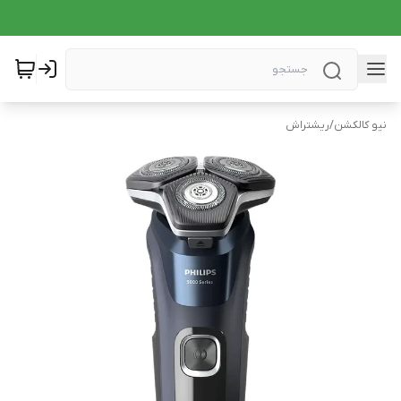
نیو کالکشن
/
ریشتراش