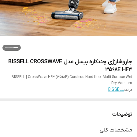
جاروشارژی چندکاره بیسل مدل BISSELL CROSSWAVE
3598E HF3
BISSELL | CrossWave HF3 (3598E) Cordless Hard floor Multi-Surface Wet
Dry Vacuum
برند:
BISSELL
توضیحات
مشخصات کلی