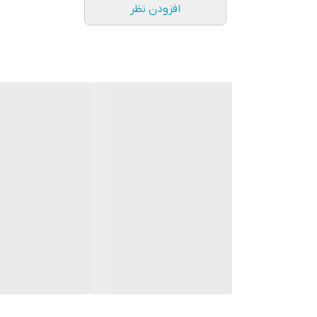
افزودن نظر
نوع کنترل
چرخشی
تعداد تنظیمات سرعت
1 سرعته
عملکرد پالس
دارد
توان مصرفی
1000 وات
ظرفیت کارکرد پارچ مخلوط کن
700 میلی لیتر
جنس پارچ مخلوط کن
تریتان
آسیاب یا خردکن کوچک
دارد