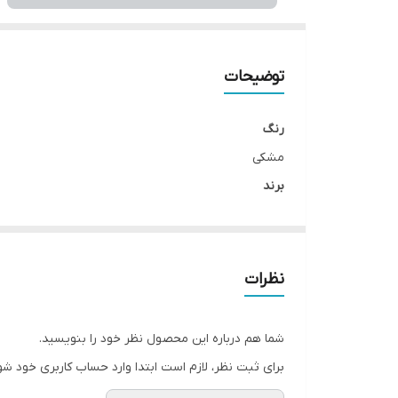
توضیحات
رنگ
مشکی
برند
فیلیپس
کشور سازنده
چین
نظرات
مکارکرد
دو کاره
شما هم درباره این محصول نظر خود را بنویسید.
عملکردها
برای ثبت نظر، لازم است ابتدا وارد حساب کاربری خود شو
آسیاب, مخلوط کن