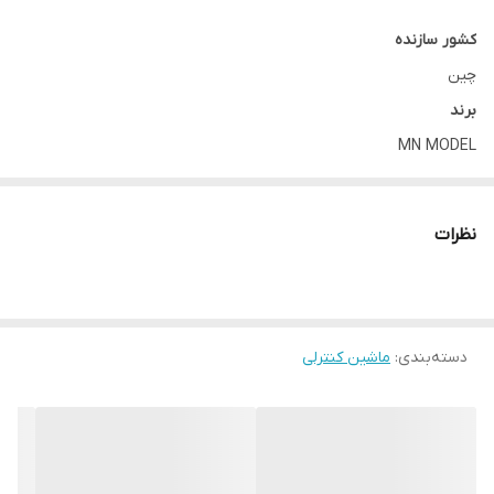
کشور سازنده
چین
برند
MN MODEL
مدل
MN-D90
نظرات
جنس
ABS, ,, پلاستیک مستحکم, ,, کمک فنر فلزی
مقیاس
1:12
دسته‌بندی
:
ماشین کنترلی
سرعت
25 الی 30 کیلومتر
بدنه