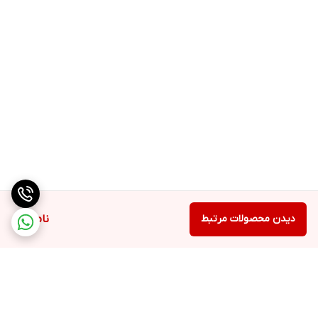
1375 گرم
کد محصول
BT3455
لوازم مورد نیاز
2 عدد باطری قلمی
سایر ویژگی ها
چراغ های جلو برای حرکت در شب, حرکت بر روی مسیرهای دشوار, دارای 4
عدد کمک فنر فلزی, دارای 4 کمک فنر با قدرت بالا, قابلیت آفرود در کنار
دریا , جنگل , شن و ماسه, قابلیت پرش از روی مانع و پرش از ارتفاع,
قابلیت حرکت بر روی چمن و خاک
دیدن محصولات مرتبط
ناموجود