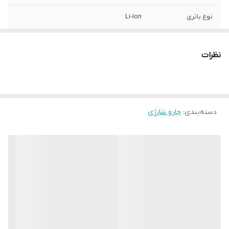
نوع باتری
Li-Ion
رنگ
سرمه ای
نظرات
ظرفیت مخزن
0.6 لیتر
میزان شارژدهی
70 دقیقه
دسته‌بندی
:
جارو شارژی
مدت زمان شارژ
5 ساعت
شدن کامل
تعداد تنظیمات
3 سرعت
سرعت
نوع موتور
PowerBlade
سایر مشخصات
- تعبیه چراغ های LED روی نازل, - دسترسی
کامل به همه جا، حتی زیر مبلمان کم ارتفاع, -