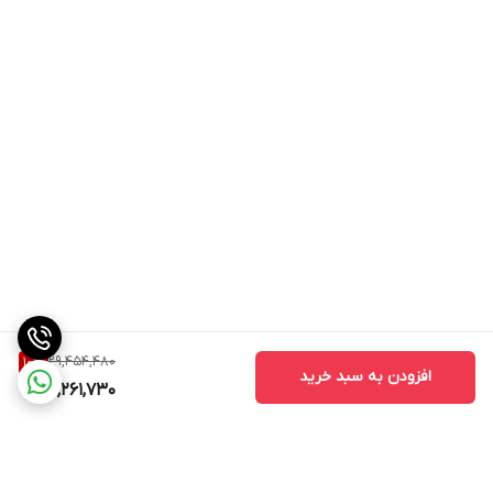
29,454,480
10
%
افزودن به سبد خرید
26,261,730