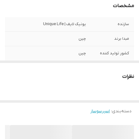
مشخصات
سازنده
یونیک لایف | Unique Life
مبدا برند
چین
کشور تولید کننده
چین
نوع محصول
اسپرسو ساز
نظرات
جنس بدنه
استیل ضدزنگ
توان
1600 وات
دسته‌بندی
:
اسپرسوساز
سیستم قطع خودکار
دارد
ولتاژ/فرکانس (ولت
220-240 ولت
/ هرتز)