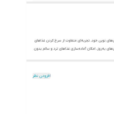
ا فناوری‌های نوین خود، تجربه‌ای متفاوت از سرخ کردن غذاهای
ای به‌روز، امکان آماده‌سازی غذاهای ترد و سالم بدون
ادن – یخ زدایی – گرم کردن مجدد – گرم
کیبی و …
خت /
ی، شما می‌توانید غذاهایی ترد و خوشمزه را بدون نیاز به روغن
افزودن نظر
ین حال، برای حفظ سلامت موتور و اجزای الکتریکی،
کنترل از راه دور دستگاه را مدیریت کنید. همچنین، این مدل