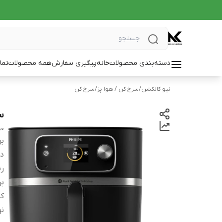
دسته‌بندی محصولات
خانه
پیگیری سفارش
همه محصولات
تما
نیو کالکشن
/
سرخ کن / هوا پز
/
سرخ کن
سر
80
بر
دس
ر
بر
کش
نو