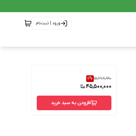
ورود | ثبت‌نام
11
%
51,678,990
45,500,000
افزودن به سبد خرید