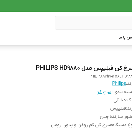
س با ما
خ کن فیلیپس مدل PHILIPS HD9880
PHILIPS Airfryer XXL HD98
ند:
Philips
ته‌بندی
:
سرخ کن
نگ
:
مشکی
ند
:
فیلیپس
ور سازنده
:
چین
ع دستگاه
:
سرخ کن کم روغن و بدون روغن