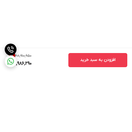
163 میلی‌متر
عرض
197 میلیمتر
ارتفاع
397 میلیمتر
طول سیم برق
48,910,950
1
%
افزودن به سبد خرید
47,986,290
1 متر
وزن
4 کیلوگرم
برگشت به بالا