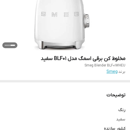
مخلوط کن برقی اسمگ مدل BLF01 سفید
Smeg Blender BLF01WHEU
برند:
Smeg
توضیحات
رنگ
سفید
کشور سازنده