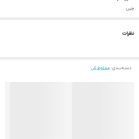
چین
کارکرد
تک کاره
نظرات
عملکردها
مخلوط کن
نوع کنترل
دسته‌بندی
:
دکمه ای و چرخشی
مخلوط کن
تعداد تنظیمات سرعت
4 سرعته
عملکرد پالس
دارد
توان مصرفی
800 وات
ظرفیت کارکرد پارچ مخلوط کن