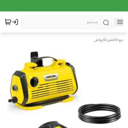
نیو کالکشن
/
کارواش