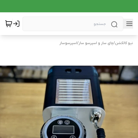
نیو کالکشن
/
چای ساز و اسپرسو ساز
/
اسپرسوساز