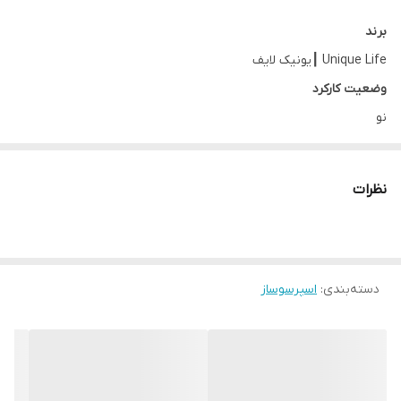
برند
Unique Life ┃یونیک لایف
وضعیت کارکرد
نو
سازنده
چین
نظرات
رنگ
مشکی, استیل
کشور مبدا برند
ژاپن
دسته‌بندی
:
اسپرسوساز
کشور تولید کننده
چین
توان