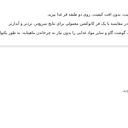
۱۸۰۰ وات
فیت، بدون افت کیفیت، روی دو طبقه فر غذا بپزید.
استیل ضد زنگ
دسته لمسی خنک، کنترل و نمایشگر دیجیتال، ظرفیت بسیار بالای ف
 فر بر اساس عملکرد انتخاب شده روشن می‌شوند. هنگامی که درب باز است، تن
وعده‌های غذایی آسان با سرخ‌کن بدون روغن از تمام غذاهای سرخ‌شده م
ده).
ید.