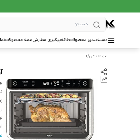
دسته‌بندی محصولات
خانه
پیگیری سفارش
همه محصولات
تما
نیو کالکشن
/
فر
آو
بر
دس
بر
ر
نو
ا
ت
ن