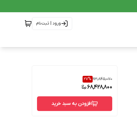
ورود | ثبت‌نام
27
%
93,845,070
68,428,800
افزودن به سبد خرید