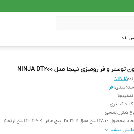
س با ما
ن توستر و فر رومیزی نینجا مدل NINJA DT200
ند:
NINJA
ته‌بندی
:
فر
ند
:
نینجا
نگ
:
خاکستری
ع کنترل
:
لمسی
بعاد محصول
:
۱۷.۰۹ اینچ عمق × ۲۰.۲۲ اینچ عرض × ۱۳.۳۴ اینچ ارتفاع
وان مصرفی
:
۱۸۰۰ وات
مایش بیشتر