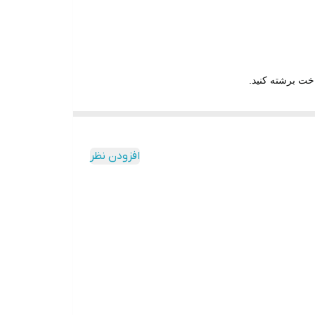
ر رومیزی، پایه ضد لغزش، درب شیشه‌ای سکوریت
ظیمات نمایشگر متوقف می‌شود تا از هرگونه تغییر
ورد علاقه‌تان با حداکثر ۷۵٪ چربی کمتر نسبت به روش‌های سنتی سرخ کردن لذت ببرید (آزمایش‌شده در
افزودن نظر
DT200 8-in-1. گزینه‌های غذایی نامحدود. برای حداکثر تنوع در پخت، از بین گزینه‌های سرخ کردن در هوا، کباب کردن کامل، کباب کردن در هوا، پخت در فر، پیتزا، نان شیرینی حلقوی،