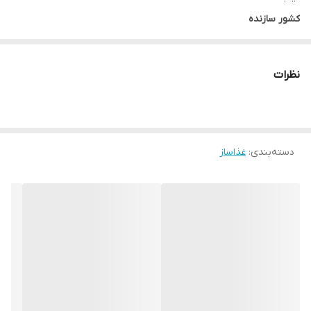
کشور سازنده
چین تحت لیسانس آمریکا
رنگ
نظرات
مشکی
توان مصرفی
1200 وات
عملکردها
دسته‌بندی
:
غذاساز
اسموتی ساز, مخلوط کن
تنظیمات سرعت
3 سرعت
جنس تیغه ها
استیل ضد زنگ
جنس بدنه
پلاستیک