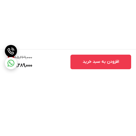
85,269,000
1
%
افزودن به سبد خرید
84,289,000
برگشت به بالا