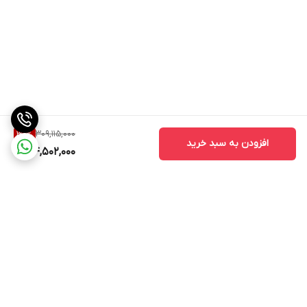
309,115,000
30
%
افزودن به سبد خرید
214,502,000
برگشت به بالا