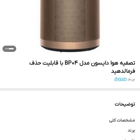
تصفیه هوا دایسون مدل BP04 با قابلیت حذف
فرمالدهید
برند:
dyson
توضیحات
مشخصات کلی
برند