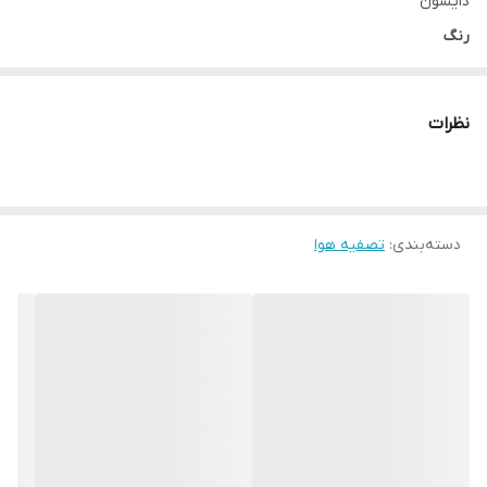
دایسون
رنگ
آبی/طلایی
نوع محصول
نظرات
تصفیه کننده هوا
تعداد تنظیمات سرعت
10 سطح
نوع فیلتر
دسته‌بندی
:
تصفیه هوا
HEPA H13 و K-CARBON
حسگر غلظت کربن دی‌ اکسید
دارد
قابلیت ها
حذف فرمالدهید،گازهای سمی، نیتروژن دی‌ اکسید حذف بوی نامطبوع،
بوی دود و آشپزی حذف ذرات آلرژی‌ زا و گرد و غبار حذف باکتری و ویروس