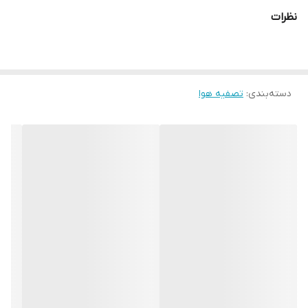
رنگ
نظرات
سفید
حداکثر توان مصرفی
27 وات
دسته‌بندی
:
تصفیه هوا
مصرف برق در حالت آماده به کار
0.5 وات
محدوده پوشش تصفیه هوا
78 متر مربع
سیستم فیلتر
- HEPA : فیلتر هپا قابل شستشو توصیه شده برای مبتلایان به آلرژی, -
فیلتر پیش فیلتر (Pre-filter), - فیلتر کربن فعال (Active Carbon)
حسگر
سنسور سنجش کیفیت هوا
حداقل میزان صدا