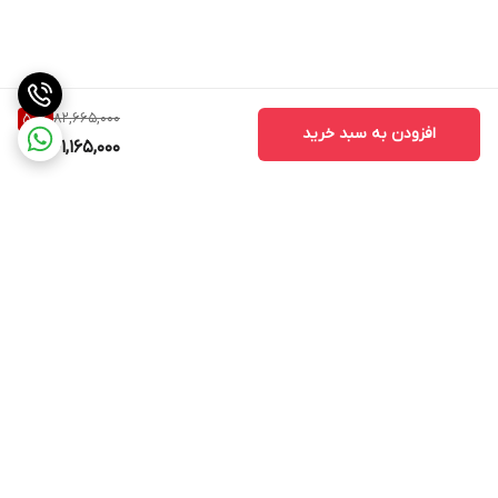
شده 12 ماه, - دارای صفحه نمایش کم نور و عملکرد فوق العاده بی صدا
برای اطمینان از خواب آرام شبانه, - به طور خاص برای حذف آلرژن های
رایج مانند گرده، شوره حیوانات خانگی و کنه های گرد و غبار از هوا طراحی
شده است, - عملکرد بی‌صدا, - طراحی جمع و جور و شیک
82,665,000
50
%
افزودن به سبد خرید
41,165,000
وزن
5.4 کیلوگرم
برگشت به بالا